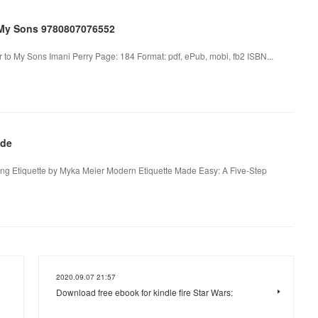
o My Sons 9780807076552
r to My Sons Imani Perry Page: 184 Format: pdf, ePub, mobi, fb2 ISBN...
ade
ng Etiquette by Myka Meier Modern Etiquette Made Easy: A Five-Step
2020.09.07 21:57
Download free ebook for kindle fire Star Wars: