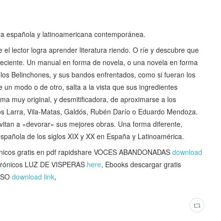
ratura española y latinoamericana contemporánea.
ue el lector logra aprender literatura riendo. O ríe y descubre que
 reciente. Un manual en forma de novela, o una novela en forma
los Belinchones, y sus bandos enfrentados, como si fueran los
de un modo o de otro, salta a la vista que sus ingredientes
forma muy original, y desmitificadora, de aproximarse a los
ellos Larra, Vila-Matas, Galdós, Rubén Darío o Eduardo Mendoza.
nvitan a «devorar» sus mejores obras. Una forma diferente,
a española de los siglos XIX y XX en España y Latinoamérica.
ónicos gratis en pdf rapidshare VOCES ABANDONADAS
download
ectrónicos LUZ DE VISPERAS
here
, Ebooks descargar gratis
ERSO
download link
,